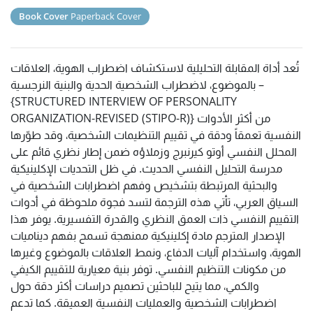
Book Cover
Paperback Cover
تُعد أداة المقابلة التحليلية لاستكشاف اضطراب الهوية، العلاقات
بالموضوع، لاضطراب الشخصية الحدية والبنية النرجسية –
{STRUCTURED INTERVIEW OF PERSONALITY
ORGANIZATION-REVISED (STIPO-R)} من أكثر الأدوات
النفسية تعمقاً ودقة في تقييم التنظيمات الشخصية، وقد طوّرها
المحلل النفسي أوتو كيرنبرج وزملاؤه ضمن إطار نظري قائم على
مدرسة التحليل النفسي الحديث. في ظل التحديات الإكلينيكية
والبحثية المرتبطة بتشخيص وفهم اضطرابات الشخصية في
السياق العربي، تأتي هذه الترجمة لتسد فجوة ملحوظة في أدوات
التقييم النفسي ذات العمق النظري والقدرة التفسيرية. يوفر هذا
الإصدار المترجم مادة إكلينيكية ممنهجة تسمح بفهم ديناميات
الهوية، واستخدام آليات الدفاع، ونمط العلاقات بالموضوع وغيرها
من مكونات التنظيم النفسي. توفر بنية معيارية للتقييم الكيفي
والكمي، مما يتيح للباحثين تصميم دراسات أكثر دقة حول
اضطرابات الشخصية والعمليات النفسية العميقة. كما تدعم