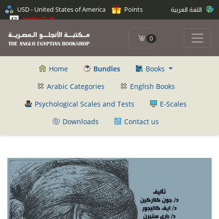
اللغة العربية
Points
USD - United States of America
Anglo Club
0
Home
Bundles
Books
Arabic Categories
English Books
Psychological Scales and Tests
E-Scales
Downloads
Contact us