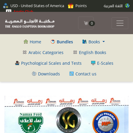
اللغة العربية
Points
USD - United States of America
Anglo Club
0
Home
Bundles
Books
Arabic Categories
English Books
Psychological Scales and Tests
E-Scales
Downloads
Contact us