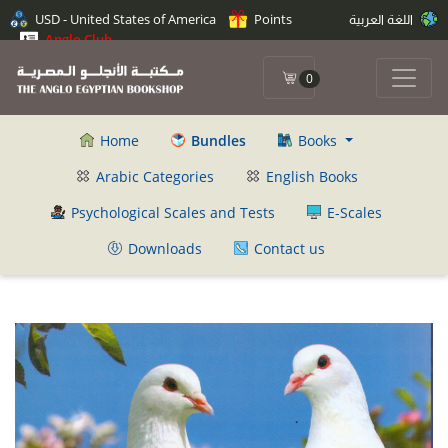
اللغة العربية
Points
USD - United States of America
Anglo Club
0
Home
Bundles
Books
Arabic Categories
English Books
Psychological Scales and Tests
E-Scales
Downloads
Contact us