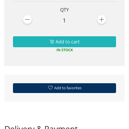
QTY
1
Add to cart
IN STOCK
Add to favorites
Delivery & Payment