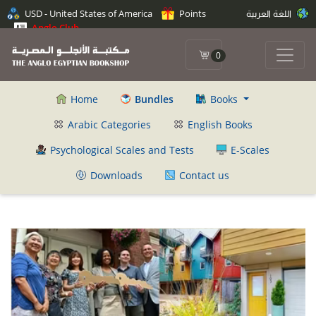
USD - United States of America
Points
اللغة العربية
Anglo Club
0
Home
Bundles
Books
Arabic Categories
English Books
Psychological Scales and Tests
E-Scales
Downloads
Contact us