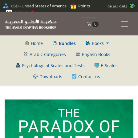
اللغة العربية
Points
USD - United States of America
Anglo Club
0
Home
Bundles
Books
Arabic Categories
English Books
Psychological Scales and Tests
E-Scales
Downloads
Contact us