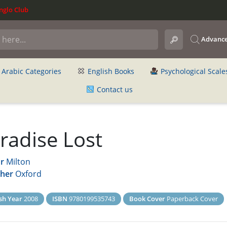
glo Club
Advance
Arabic Categories
English Books
Psychological Scale
Contact us
radise Lost
r
Milton
sher
Oxford
sh Year
2008
ISBN
9780199535743
Book Cover
Paperback Cover