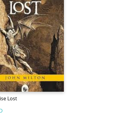
ise Lost
D