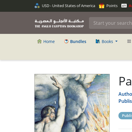
USD - United States of America
Points
An
Home
Bundles
Books
Pa
Autho
Publi
Publi