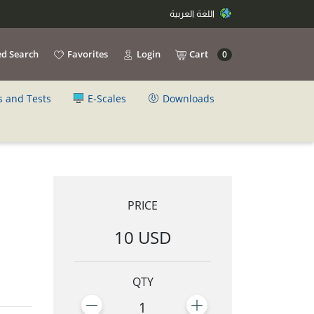
اللغة العربية
d Search
Favorites
Login
Cart
0
s and Tests
E-Scales
Downloads
PRICE
10 USD
QTY
1