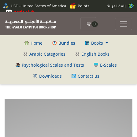
اللغة العربية
Points
USD - United States of America
Anglo Club
0
Home
Bundles
Books
Arabic Categories
English Books
Psychological Scales and Tests
E-Scales
Downloads
Contact us