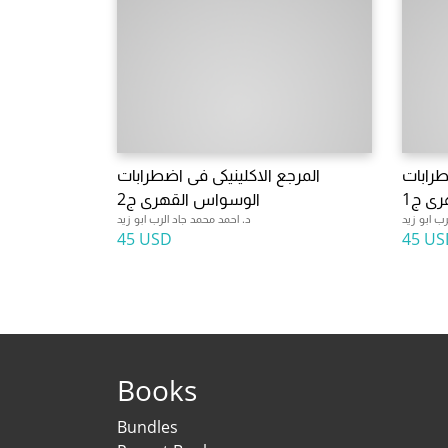
طرابات
المرجع الاكلينيكى فى اضطرابات
ى ج1
الوسواس القهرى ج2
ب ابو زيد
د. احمد محمد جاد الرب ابو زيد
45 USD
45 US
Books
Bundles