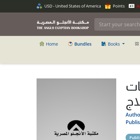
USD - United States of America
Points
An
Home
Bundles
Books
ات
اج
Autho
Publi
Publi