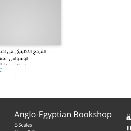
المرجع الاكلينيكى فى اض
الوسواس القهر
د. احمد محمد جاد الر
D
Anglo-Egyptian Bookshop
E-Scales