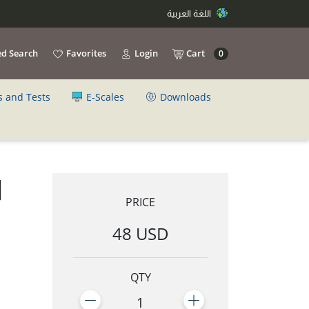
اللغة العربية
d Search
Favorites
Login
Cart
0
s and Tests
E-Scales
Downloads
ا
PRICE
48 USD
QTY
1