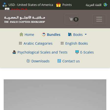
اللغة العربية
Points
USD - United States of America
Anglo Club
0
Home
Bundles
Books
Arabic Categories
English Books
Psychological Scales and Tests
E-Scales
Downloads
Contact us