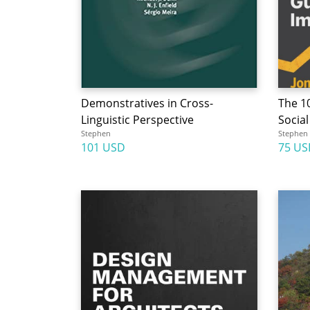
Demonstratives in Cross-
The 10
Linguistic Perspective
Socia
Stephen
Stephen
101 USD
75 US