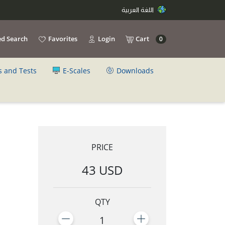
اللغة العربية
d Search
Favorites
Login
Cart
0
s and Tests
E-Scales
Downloads
PRICE
43 USD
QTY
1