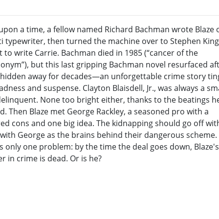
upon a time, a fellow named Richard Bachman wrote Blaze 
ti typewriter, then turned the machine over to Stephen Kin
t to write Carrie. Bachman died in 1985 (“cancer of the
onym”), but this last gripping Bachman novel resurfaced af
 hidden away for decades—an unforgettable crime story ti
adness and suspense. Clayton Blaisdell, Jr., was always a sma
elinquent. None too bright either, thanks to the beatings h
id. Then Blaze met George Rackley, a seasoned pro with a
ed cons and one big idea. The kidnapping should go off wit
, with George as the brains behind their dangerous scheme.
s only one problem: by the time the deal goes down, Blaze's
r in crime is dead. Or is he?