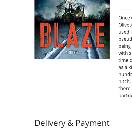
Once 
Olivet
used i
pseud
being
with s
time d
as a k
hundr
hitch
there'
partne
Delivery & Payment