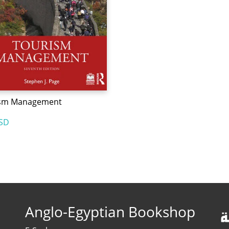
ism Management
SD
Anglo-Egyptian Bookshop