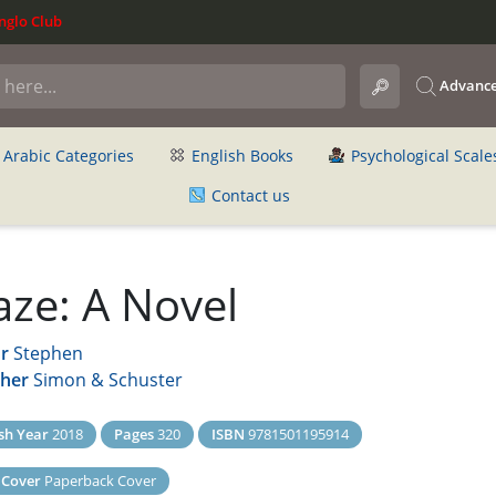
glo Club
Advance
Arabic Categories
English Books
Psychological Scale
Contact us
aze: A Novel
r
Stephen
sher
Simon & Schuster
sh Year
2018
Pages
320
ISBN
9781501195914
 Cover
Paperback Cover