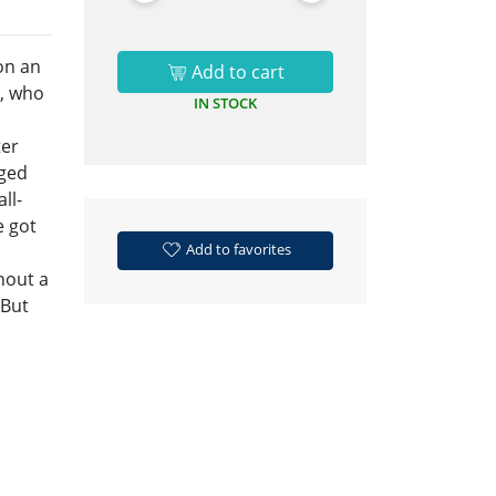
on an
Add to cart
g, who
IN STOCK
ter
nged
ll-
e got
Add to favorites
hout a
 But