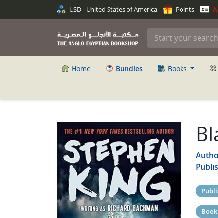
USD - United States of America
Points
An
Home
Bundles
Books
Bl
Autho
Publi
Publi
Book