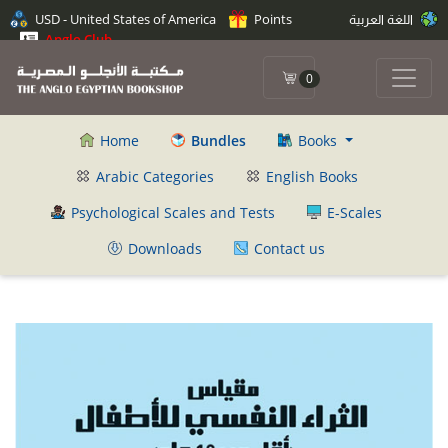
اللغة العربية
Points
USD - United States of America
Anglo Club
0
Home
Bundles
Books
Arabic Categories
English Books
Psychological Scales and Tests
E-Scales
Downloads
Contact us