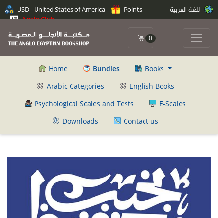
اللغة العربية
Points
USD - United States of America
Anglo Club
0
Home
Bundles
Books
Arabic Categories
English Books
Psychological Scales and Tests
E-Scales
Downloads
Contact us