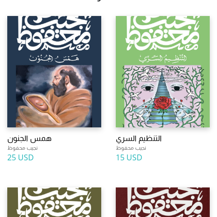
التنظيم السري
همس الجنون
نجيب محفوظ
نجيب محفوظ
25 USD
15 USD