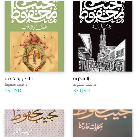
السكرية
اللص والكلاب
د. نجيب محفوظ
د. نجيب محفوظ
16 USD
33 USD