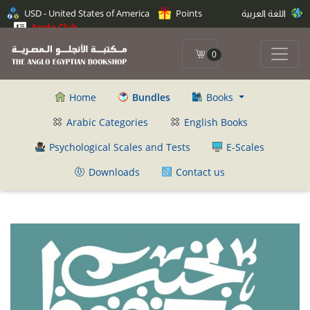
اللغة العربية
Points
USD - United States of America
Anglo Club
0
Home
Bundles
Books
Arabic Categories
English Books
Psychological Scales and Tests
E-Scales
Downloads
Contact us