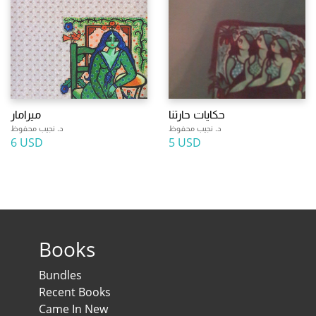
حكايات حارتنا
ميرامار
د. نجيب محفوظ
د. نجيب محفوظ
6 USD
5 USD
Books
Bundles
Recent Books
Came In New