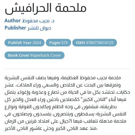
ملحمة الحرافيش
د. نجيب محفوظ
Author
ديوان للنشر
Publisher
Publish Year
2024
Pages
573
ISBN
9789778616125
Book Cover
Paperback Cover
ملحمة نجيب محفوظ العظيمة، وفيها يصف النفس البشرية
وتمزقها بين البحث عن الخلاص والسعي وراء الملذات. عشر
حكايات، تحتشد بكل ما في الحياة من تصارع وعذوبة وإغواء، يتمثل
فيها أبناء “الناجي الكبير” كمُصلحين باحثين وراء العدل والخير كل
بطريقته، فيقفون في وجه الظلم ويكابدون الغواية ونوازع
النفس البشرية؛ يسقطون وينتصرون، يفسدون ويصلحون، في
ملحمة مذهلة تتعاقب فيها ا?جيال على امتداد قرنين من الزمان
منذ عهد الناجي الكبير وحتى عاشور الناجي الأخير.