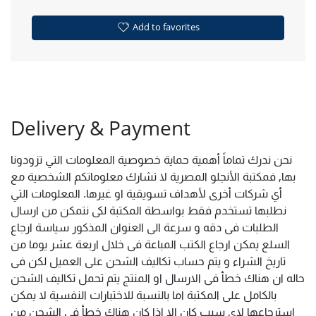
Add to favorites
Delivery & Payment
نحن ندرك تماماً أهمية حماية خصوصية المعلومات التي تزودونا
بها, فمكتبة الأنجلو المصرية لا تشارك معلوماتكم الشخصية مع
أي شركات أخرى لأهداف تسويقية او غيرها. المعلومات التي
نطلبها تستخدم فقط بواسطة المكتبة لكى نتمكن من ارسال
الطلبات فى دقه و سرعة الى العنوان المذكور سياسة ارجاع
السلع يمكن ارجاع الكتب المباعة فى خلال اربعة عشر يوما من
تاريخ الشراء و يتم حساب تكاليف الشحن على العميل لكن فى
حاله ان هناك خطأ فى الارسال او المنتج يتم تحمل تكاليف الشحن
بالكامل على المكتبة اما بالنسبة للاختبارات النفسية لا يمكن
استرجاعها لاى سبب كان الا اذا كان هناك خطأ فى الشحن من