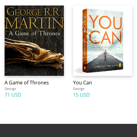
A Game of Thrones
You Can
George
George
71 USD
15 USD