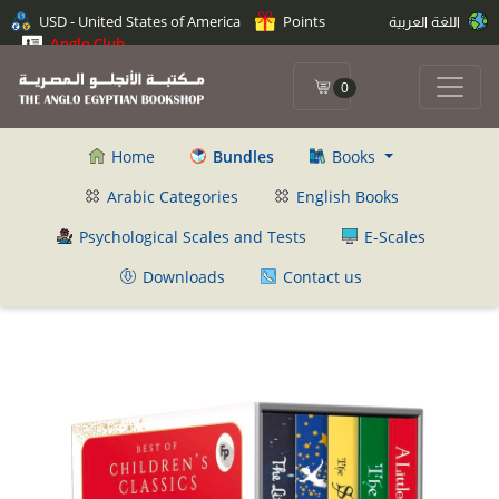
اللغة العربية
Points
USD - United States of America
Anglo Club
0
Home
Bundles
Books
Arabic Categories
English Books
Psychological Scales and Tests
E-Scales
Downloads
Contact us