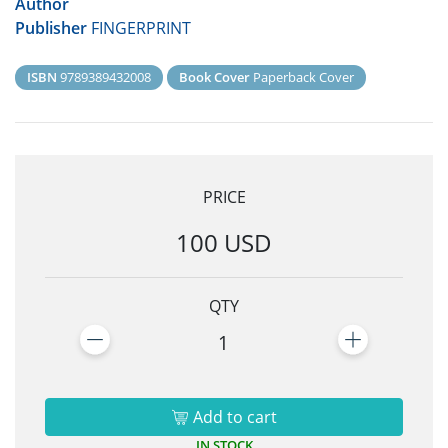
Author
Publisher
FINGERPRINT
ISBN
9789389432008
Book Cover
Paperback Cover
PRICE
100 USD
QTY
1
Add to cart
IN STOCK