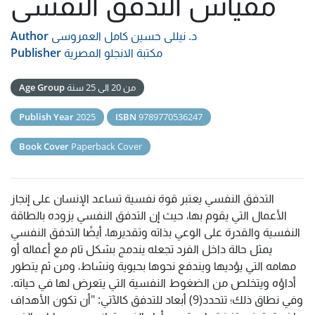
مقياس التدفق النفسى
د. نيللى حسين كامل العمروسى
Author
مكتبة الانجلو المصرية
Publisher
من 20 الى 25 سنة
Age Group
Publish Year
2025
ISBN
9789770536247
Book Cover
Paperback Cover
التدفق النفسي يعتبر قوة نفسية تساعد الإنسان على إنجاز
الأعمال التي يقوم بها، حيث إن التدفق النفسي يزوده بالطاقة
النفسية والقدرة على الوعي بذاته وتقديرها، أيضًا التدفق النفسي
يمثل حالة داخل الفرد تجعله يندمج بشكل تام مع أعماله أو
مهامه التي يؤديها ويندفع نحوها بحيوية ونشاط، ومن ثم يتطور
أداؤه ويتخلص من الضغوط النفسية التي يتعرض لها في حياته.
وفي نطاق ذلك؛ تتحدد(9) أبعاد للتدفق كالآتي: "أن تكون الأهداف