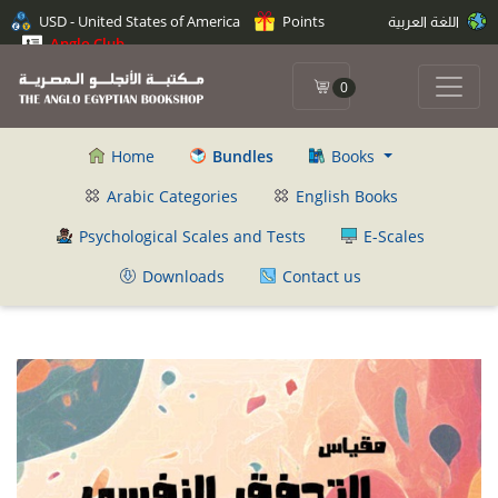
اللغة العربية
Points
USD - United States of America
Anglo Club
0
Home
Bundles
Books
Arabic Categories
English Books
Psychological Scales and Tests
E-Scales
Downloads
Contact us