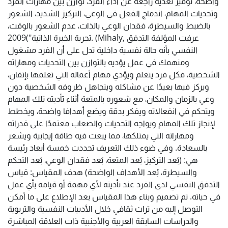
واضحة، توفير تغذية راجعة عن أداء الفرد، توازن بين مهارات الفرد
وتحديات المهام، اندماج الفعل في الوعي، التركيز الشديد، الشعور
بالضبط والسيطرة، فقدان الوعي بالذات، عدم الشعور بالوقت،
تجربة الخبرة الذاتية")2009. (Mihaly, عرفت المؤلفة التدفق
النفسي بأنه حالة نفسية داخلية تدل على أن الفرد مشغول
ومنهمك في عمل يؤديه بالتوازن بين التحديات ومهاراته
الشخصية، فكل فرد يتعلم ويؤدي مهام أعماله التي تعلمها بإتقان،
ويركز فيها بعيدًا عن مشاكله ويتجاهل ظروفه الشخصية دون
وعي بالزمان والمكان، مع شعوره بالمتعة أثناء تأديته تلك المهام
ويتحكم في انفعالاته ويفكر بدقة ويضع أهدافا واضحة، ويخطط
لإنجاز تلك المهام ويواجه التحديات والصعاب معتمدًا على قدراته
ومهاراته التي يمتلكها، مما يبعث فيه طاقة إيجابية ويشعر
بالسعادة. وفي ضوء ذلك التعريف تحددت خمسة أبعاد رئيسة
هي: (بُعد التركيز، بُعد المتعة، بُعد فقدان الوعي، بُعد التحكم
والسيطرة، بُعد الأهداف الواضحة) هدف المقياس: قياس
التدفق النفسي لدى الفرد عند تأديته لأي مهمة أو قيامه بأي عمل
في حياته. تم تصميم وبناء هذا المقياس بعد الإطلاع على ما أمكن
التوصل إليه من تراث ثقافي خلال الأدبيات النفسية والتربوية
والدراسات السابقة العربية والأجنبية ذات العلاقة المباشرة