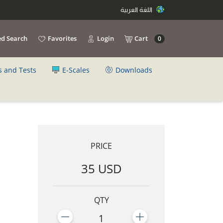
اللغة العربية
d Search
Favorites
Login
Cart
0
s and Tests
E-Scales
Downloads
PRICE
35 USD
QTY
1