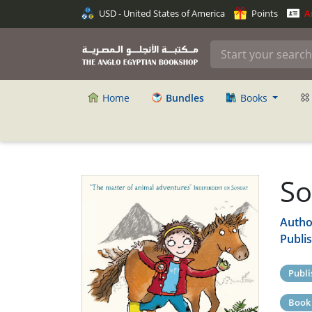
USD - United States of America
Points
An
Home
Bundles
Books
So
Autho
Publi
Publi
Book