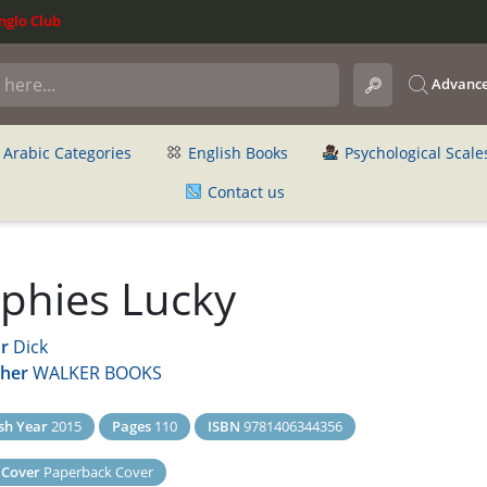
glo Club
Advance
Arabic Categories
English Books
Psychological Scale
Contact us
phies Lucky
r
Dick
sher
WALKER BOOKS
sh Year
2015
Pages
110
ISBN
9781406344356
 Cover
Paperback Cover