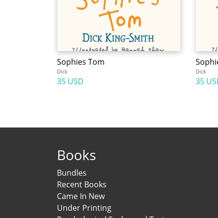
Sophies Tom
Sophie
Dick
Dick
35 USD
35 US
Books
Bundles
Recent Books
Came In New
Under Printing