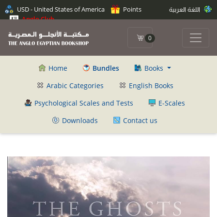
USD - United States of America
Points
اللغة العربية
Anglo Club
0
Home
Bundles
Books
Arabic Categories
English Books
Psychological Scales and Tests
E-Scales
Downloads
Contact us