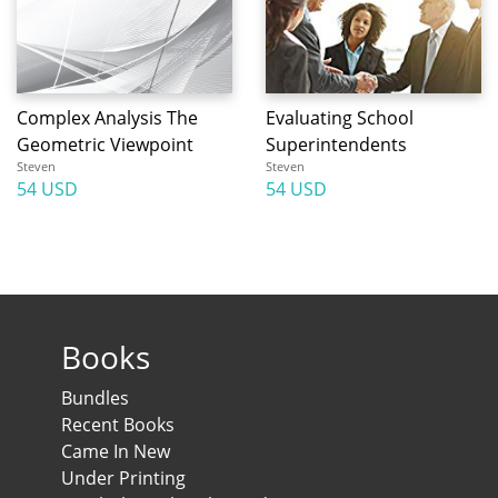
Complex Analysis The
Evaluating School
Geometric Viewpoint
Superintendents
Steven
Steven
54 USD
54 USD
Books
Bundles
Recent Books
Came In New
Under Printing