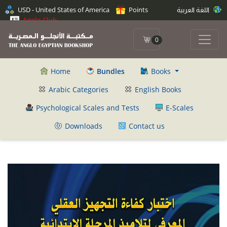
اللغة العربية
Points
USD - United States of America
Anglo Club
0
Home
Bundles
Books
Arabic Categories
English Books
Psychological Scales and Tests
E-Scales
Downloads
Contact us