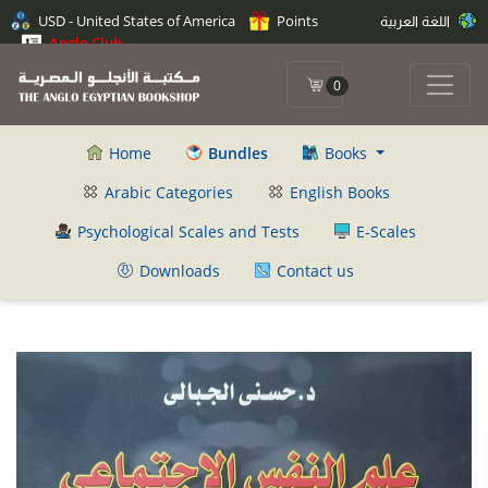
اللغة العربية
Points
USD - United States of America
Anglo Club
0
Home
Bundles
Books
Arabic Categories
English Books
Psychological Scales and Tests
E-Scales
Downloads
Contact us