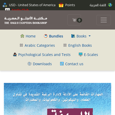
اللغة العربية
Points
USD - United States of America
Anglo Club
0
Home
Bundles
Books
Arabic Categories
English Books
Psychological Scales and Tests
E-Scales
Downloads
Contact us