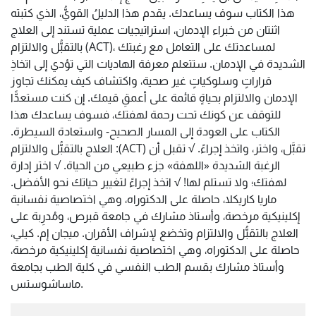
هذا الكتاب سوف يساعدك. يقدم هذا الدليلُ القويُّ، الذي كتبته
اثنتان من خبراء الإدمان، استراتيجيات عملية تستند إلى العلاج
بالتقبُّل والالتزام (ACT)، لمساعدتك على التعامل مع رغبتك
الشديدة في الإدمان. ستتعلم معرفة الهاديات التي تؤدي إلى اتخاذِ
قراراتٍ وسلوكياتٍ غير صحية، واكتشاف كيف يمكنك تجاوز
الإدمان والالتزام بحياةٍ قائمة على أعمقِ قيمك. إن كنت مستعدًّا
للتوقف عن كونك تحت رحمة لهفتك، فسوف يساعدك هذا
الكتاب على العودة إلى المسار الصحيح- واستعادة السيطرة.
العلاج بالتقبُّل والالتزام :(ACT) تقبَّل، واختر، واتخذ إجراءً. √ تقبل أن
الرغبة الشديدة «اللهفة» جزء طبيعي من الحياة. √ اختر إدارة
لهفتك؛ ولا تستلم لها! √ اتخذ إجراءً لتغيير حياتك نحو الأفضل.
ماريا كاريكلا، حاصلة على الدكتوراه، وهي اختصاصية نفسانية
إكلينيكية مرخصة، وأستاذ مشارك في جامعة قبرص، ومُدرِبة على
العلاج بالتقبُّل والالتزام وتخضع لإشراف الأقران. ميجان إم. كيلي،
حاصلة على الدكتوراه، وهي اختصاصية نفسانية إكلينيكية مرخصة،
وأستاذ مشارك بقسم الطب النفسي في كلية الطب بجامعة
ماساشوستس.