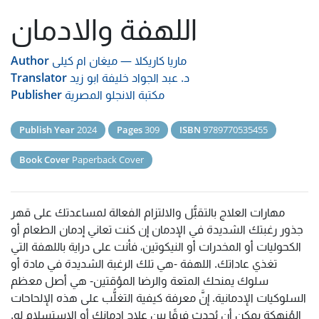
اللهفة والادمان
ماريا كاريكلا
—
ميغان ام كيلى
Author
د. عبد الجواد خليفة ابو زيد
Translator
مكتبة الانجلو المصرية
Publisher
Publish Year
2024
Pages
309
ISBN
9789770535455
Book Cover
Paperback Cover
مهارات العلاج بالتقبُّل والالتزام الفعالة لمساعدتك على قهر
جذور رغبتك الشديدة في الإدمان إن كنت تعاني إدمان الطعام أو
الكحوليات أو المخدرات أو النيكوتين، فأنت على دراية باللهفة التي
تغذي عاداتك. اللهفة -هي تلك الرغبة الشديدة في مادة أو
سلوك يمنحك المتعة والرضا المؤقتين- هي أصل معظم
السلوكيات الإدمانية. إنَّ معرفة كيفية التغلُّب على هذه الإلحاحات
المُنهِكة يمكن أن يُحدِث فرقًا بين علاج إدمانك أو الاستسلام له.