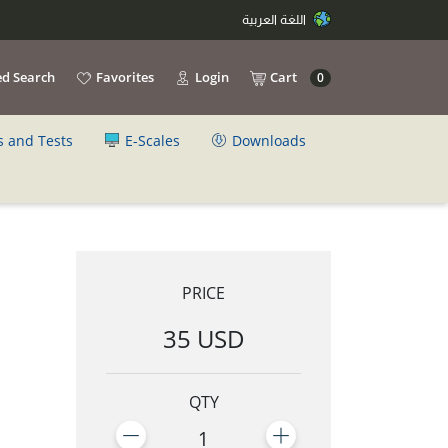
اللغة العربية
d Search
Favorites
Login
Cart
0
s and Tests
E-Scales
Downloads
PRICE
35 USD
QTY
1