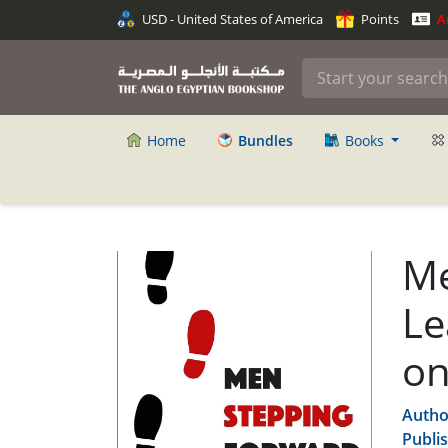
USD - United States of America
Points
An
Home
Bundles
Books
Me
Le
on
Autho
Publi