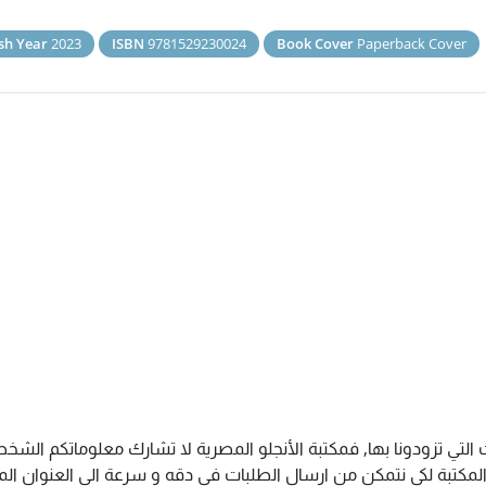
sh Year
2023
ISBN
9781529230024
Book Cover
Paperback Cover
 التي تزودونا بها, فمكتبة الأنجلو المصرية لا تشارك معلوماتكم ال
كتبة لكى نتمكن من ارسال الطلبات فى دقه و سرعة الى العنوان المذك