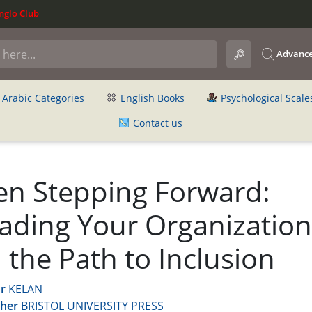
glo Club
Advance
Arabic Categories
English Books
Psychological Scale
Contact us
n Stepping Forward:
ading Your Organization
 the Path to Inclusion
r
KELAN
sher
BRISTOL UNIVERSITY PRESS