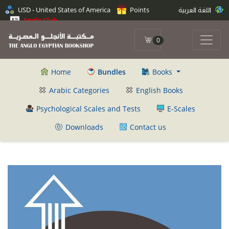
USD - United States of America
Points
اللغة العربية
Anglo Club
0
Home
Bundles
Books
Arabic Categories
English Books
Psychological Scales and Tests
E-Scales
Downloads
Contact us