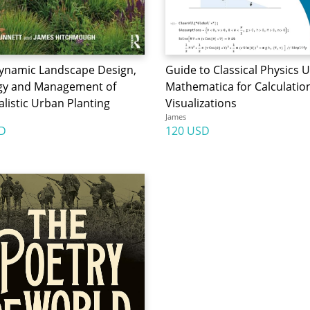
ynamic Landscape Design,
Guide to Classical Physics 
gy and Management of
Mathematica for Calculatio
listic Urban Planting
Visualizations
James
D
120 USD