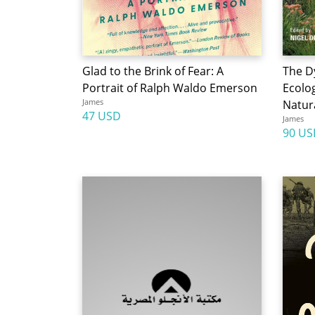
Glad to the Brink of Fear: A
The D
Portrait of Ralph Waldo Emerson
Ecolo
James
Natura
47 USD
James
90 US