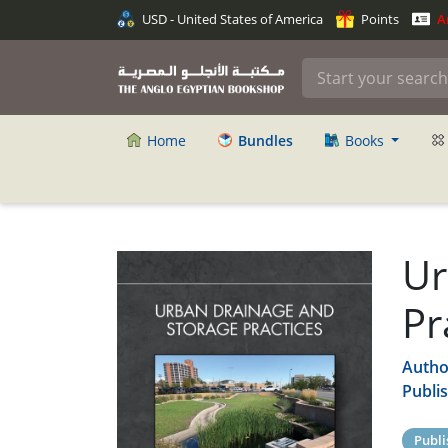
USD - United States of America
Points
An
Home
Bundles
Books
Ur
Pr
Autho
Publi
Publi