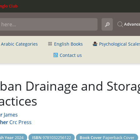
glo Club
Advance
Arabic Categories
English Books
Psychological Scale
Contact us
ban Drainage and Stora
actices
r
James
sher
Crc Press
sh Year
2024
ISBN
9781032256122
Book Cover
Paperback Cover