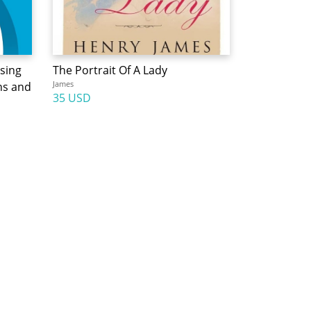
Using
The Portrait Of A Lady
James
ns and
35 USD