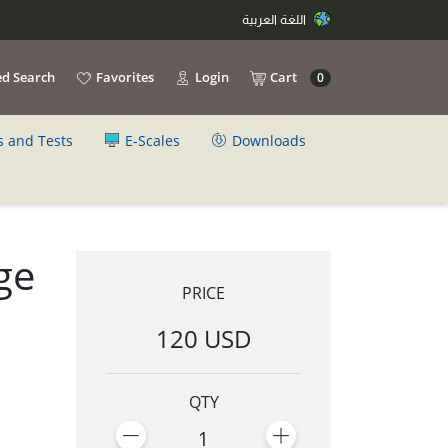
اللغة العربية
d Search
Favorites
Login
Cart
0
s and Tests
E-Scales
Downloads
ge
PRICE
120 USD
QTY
1