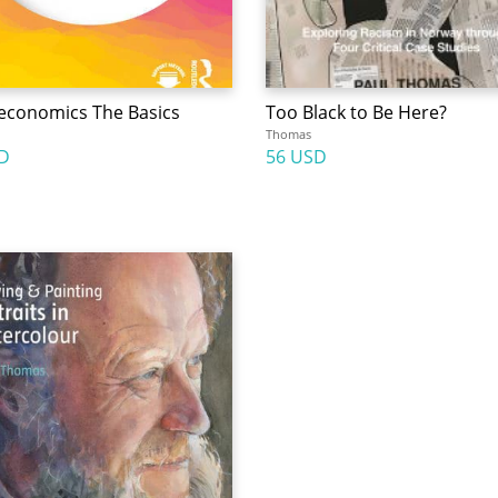
economics The Basics
Too Black to Be Here?
Thomas
D
56 USD