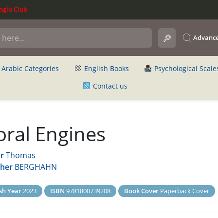
glo Club
Advance
Arabic Categories
English Books
Psychological Scale
Contact us
ral Engines
r
Thomas
sher
BERGHAHN
sh Year
2023
ISBN
9781800739208
Book Cover
Paperback Cover