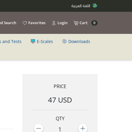
اللغة العربية
d Search
Favorites
Login
Cart
0
s and Tests
E-Scales
Downloads
PRICE
47 USD
QTY
1