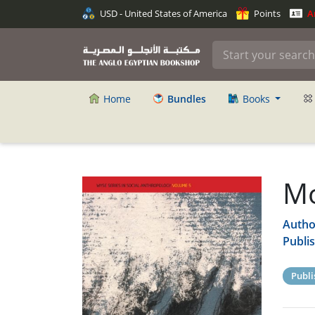
USD - United States of America
Points
An
Home
Bundles
Books
Mo
Autho
Publi
Publi