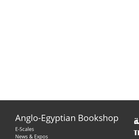
Anglo-Egyptian Bookshop
E-Scales
News & Expos