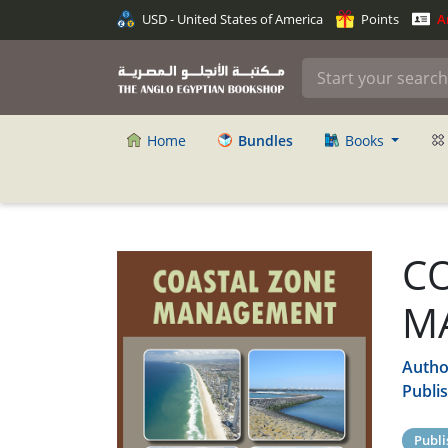
USD - United States of America
Points
An
Home
Bundles
Books
C
M
Autho
Publi
Publi