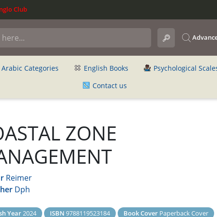
glo Club
Advance
Arabic Categories
English Books
Psychological Scale
Contact us
OASTAL ZONE
ANAGEMENT
r
Reimer
sher
Dph
sh Year
2024
ISBN
9788119523184
Book Cover
Paperback Cover