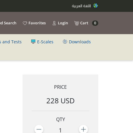
اللغة العربية
d Search
Favorites
Login
Cart
0
s and Tests
E-Scales
Downloads
PRICE
228 USD
QTY
1