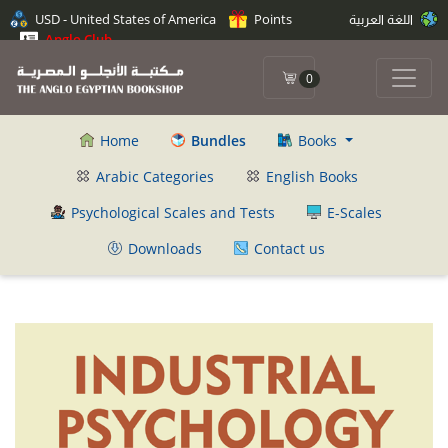
USD - United States of America
Points
اللغة العربية
Anglo Club
0
Home
Bundles
Books
Arabic Categories
English Books
Psychological Scales and Tests
E-Scales
Downloads
Contact us