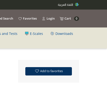
اللغة العربية
d Search
Favorites
Login
Cart
0
s and Tests
E-Scales
Downloads
ق
Add to favorites