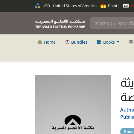
USD - United States of America
Points
An
Home
Bundles
Books
ثة
صة
Autho
Publi
Book