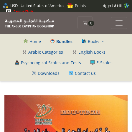
اللغة العربية
Points
USD - United States of America
Anglo Club
0
Home
Bundles
Books
Arabic Categories
English Books
Psychological Scales and Tests
E-Scales
Downloads
Contact us