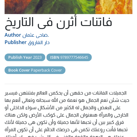
فاتنات أثرن فى التاريخ
ضاحى عثمان.
Author
دار الفاروق
Publisher
Publish Year
2023
ISBN
9789777546645
Book Cover
Paperback Cover
الجميلات الفاتنات من حقهن أن يحكمن العالم بفتنتهن فيسير
حيث شئن نعم الجمال هو نعمة من الله سبحانه وتعالى أنعم بها
على البعض والجمال له الكثير من الأشكال سواء الداخلى أو
الخارجى والمرأة هىعنوان الجمال على كوكب الأرض ولكن هناك
فرق كبير بين أن تحبها لأنها جميلة وأن تكون هى جميلة لأنك
تحبها قأنت روعتك تكمن فى حرصك الدائم على أن تكون المرأة
عندك هى البهجة والقوة والغنى فى كل شئ فهى ان أحبتك