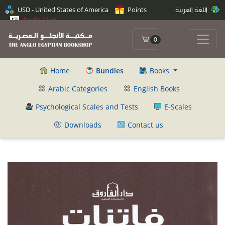
اللغة العربية
Points
USD - United States of America
Anglo Club
0
Home
Bundles
Books
Arabic Categories
English Books
Psychological Scales and Tests
E-Scales
Downloads
Contact us