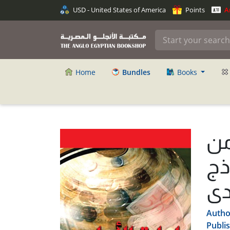
USD - United States of America
Points
An
Home
Bundles
Books
من
ذج
دى
Autho
Publi