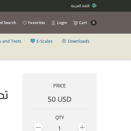
اللغة العربية
d Search
Favorites
Login
Cart
0
s and Tests
E-Scales
Downloads
PRICE
تح
50 USD
QTY
1