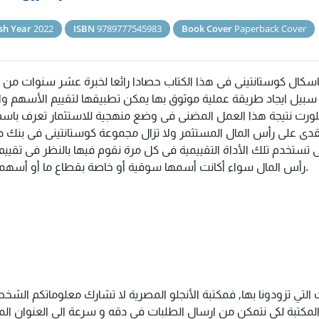
sh Year
2022
ISBN
9789777545983
Book Cover
Paperback Cover
اسكال كوستانتينى فى هذا الكتاب حصادا رائعا لخبرة عشر سنوات من 
بيل ايجاد طريقة عملية موثوق بها يمكن تطبيقها لتقييم الأسهم واخ
لورت نتيجة هذا العمل المضنى فى وضع منهجية للاستثمار تعرف باسم 
قدى على رأس المال المستثمر ولا تزال مجموعة كوستانتينى فى بنك 
نى تستخدم تلك الأداة التقييمية فى كل مرة نقوم فيها بالنظر فى تقيي
رأس المال سواء أكانت أسمها سوقية أو خاصة بقطاع ما أو أسهما فردية.
التي تزودونا بها, فمكتبة الأنجلو المصرية لا تشارك معلوماتكم الش
كتبة لكى نتمكن من ارسال الطلبات فى دقه و سرعة الى العنوان المذك