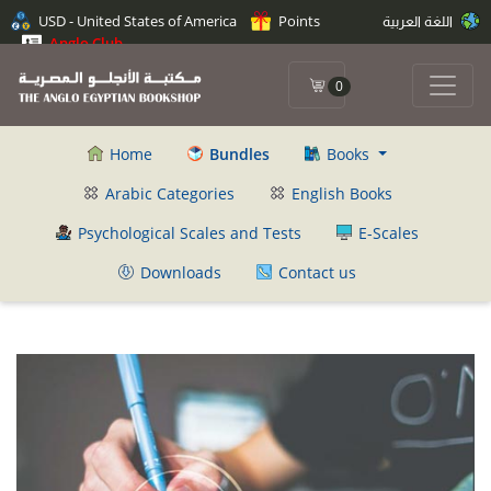
اللغة العربية
Points
USD - United States of America
Anglo Club
0
Home
Bundles
Books
Arabic Categories
English Books
Psychological Scales and Tests
E-Scales
Downloads
Contact us