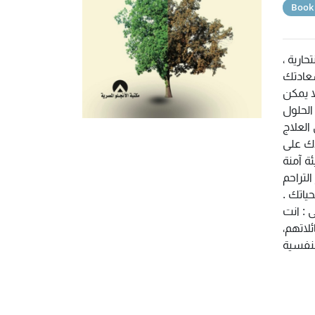
Book
حارية ،
سعادتك
ا يمكن
الحلول
 العلاج
دك على
ة آمنة
التراحم
ياتك .
 : انت
لاتهم،