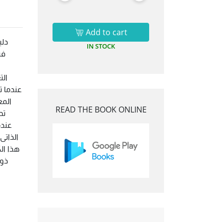
Add to cart
دلي
IN STOCK
في
ا
الت
عندما ت
المع
READ THE BOOK ONLINE
تح
عندم
الذاتى
هذا ال
ذو 