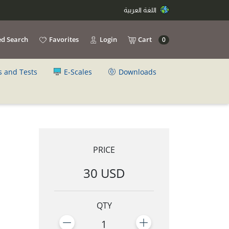
اللغة العربية
d Search
Favorites
Login
Cart
0
s and Tests
E-Scales
Downloads
PRICE
30 USD
QTY
1