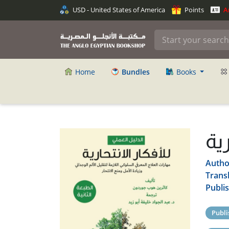
USD - United States of America
Points
An
Home
Bundles
Books
رية
Autho
Trans
Publi
Publi