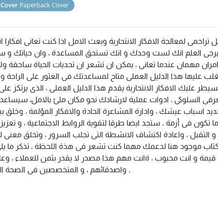
 Cover
Paperback Cover
ل تراحمى لمعالجة الافكار الانتحارية وبعث الامل اذا كنت تعانى افكارا انت
رجى العلم انك لست وحدك و انك تستحق المساعدة ، وان حياتك و 
مران مهمان عندما تعانى ، يمكن ان تشعر ان تحديات الحياة ساحقة ول
غلب عليها هذا الدليل العملى متاح لمساعدتك فى العثور على الراحة و 
سيطر عليك الافكار الانتحارية يقدم هذا الدليل العملى ، الذى يرتكز على
رفى السلوكى ، ادوات عملية لارشادك نحو مكان ملئ بالامل، سيساع
ديد اسباب عيشك ، وادارة المشاعرة الحادة والافكار المؤلمة ، وخلق بيئ
ا تكون فى أزمة . ستجد ايضا طرقا لتقوية الروابط الاجتماعية ، و تعزيز 
 و التقبل ، واعادة اكتشاف الانشطة التى تجلب السرور ، وتخلق معنى لح
كتاب موجود هنا لدعمك مهما كنت تشعر فى هذة اللحظة ، تذكر ما يلى
قيمة و انت محبوب ، ةانت مهم هذا مصدر لا يقدر بثمن للعملاء ، وعائ
واصدقائهم ، و المتخصصين فى الصحة النفسية .