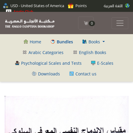
اللغة العربية
Points
USD - United States of America
Anglo Club
0
Home
Bundles
Books
Arabic Categories
English Books
Psychological Scales and Tests
E-Scales
Downloads
Contact us