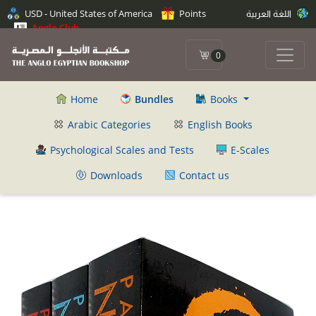
USD - United States of America
Points
اللغة العربية
Anglo Club
0
Home
Bundles
Books
Arabic Categories
English Books
Psychological Scales and Tests
E-Scales
Downloads
Contact us