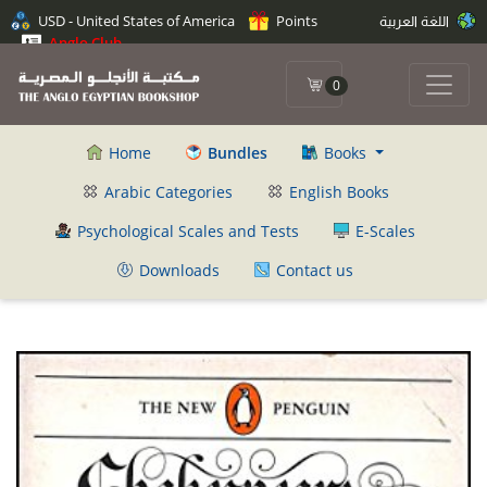
USD - United States of America
Points
اللغة العربية
Anglo Club
0
Home
Bundles
Books
Arabic Categories
English Books
Psychological Scales and Tests
E-Scales
Downloads
Contact us