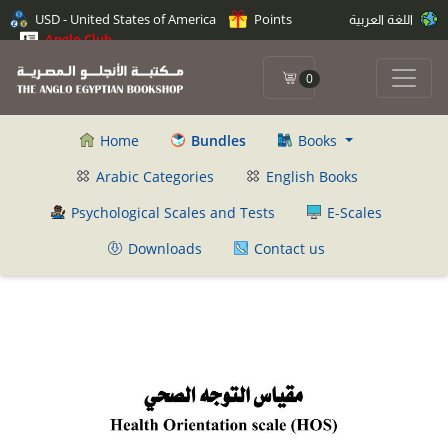
اللغة العربية
Points
USD - United States of America
Anglo Club
0
Home
Bundles
Books
Arabic Categories
English Books
Psychological Scales and Tests
E-Scales
Downloads
Contact us