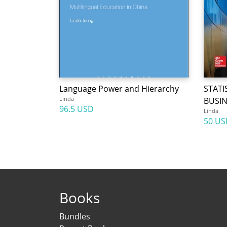
Language Power and Hierarchy
STATI
Linda
BUSI
96.5 USD
Linda
50 US
Books
Bundles