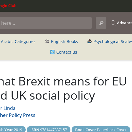
glo Club
Advance
Arabic Categories
English Books
Psychological Scale
Contact us
at Brexit means for EU
d UK social policy
r
Linda
sher
Policy Press
sh Year
2019
ISBN
9781447337157
Book Cover
Paperback Cover