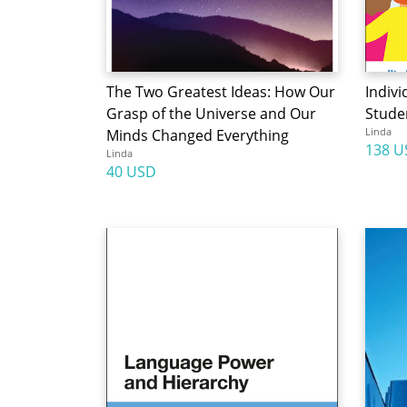
The Two Greatest Ideas: How Our
Indivi
Grasp of the Universe and Our
Stude
Linda
Minds Changed Everything
138 U
Linda
40 USD