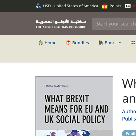
USD - United States of America
Points
An
Home
Bundles
Books
Wh
an
Autho
Publi
Publi