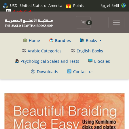
USD - United States of America
Points
اللغة العربية
Anglo Club
0
Home
Bundles
Books
Arabic Categories
English Books
Psychological Scales and Tests
E-Scales
Downloads
Contact us