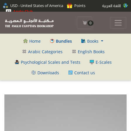
اللغة العربية
Points
USD - United States of America
Anglo Club
0
Home
Bundles
Books
Arabic Categories
English Books
Psychological Scales and Tests
E-Scales
Downloads
Contact us