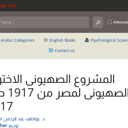
glo Club
Advance
Arabic Categories
English Books
Psychological Scale
Contact us
المشروع الصهيونى الاختر
الصهيونى ل
17
د. عواطف عبد الرحمن
r
توزيع
sher