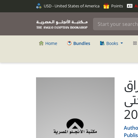
USD - United States of America
Points
An
Home
Bundles
Books
اق
مصر من 1917 حتى
20
Autho
Publi