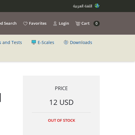
اللغة العربية
d Search
Favorites
Login
Cart
0
s and Tests
E-Scales
Downloads
PRICE
12 USD
OUT OF STOCK