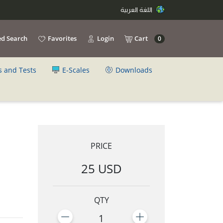
اللغة العربية
d Search
Favorites
Login
Cart
0
s and Tests
E-Scales
Downloads
PRICE
25 USD
QTY
1