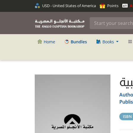
USD - United States of America
Points
An
Home
Bundles
Books
ية
Autho
Publi
ISBN