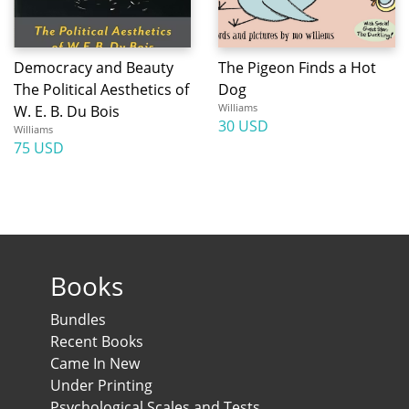
Democracy and Beauty
The Pigeon Finds a Hot
The Political Aesthetics of
Dog
Williams
W. E. B. Du Bois
30 USD
Williams
75 USD
Books
Bundles
Recent Books
Came In New
Under Printing
Psychological Scales and Tests