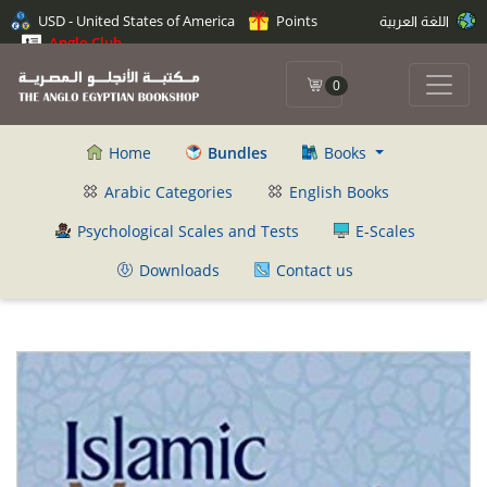
USD - United States of America
Points
اللغة العربية
Anglo Club
0
Home
Bundles
Books
Arabic Categories
English Books
Psychological Scales and Tests
E-Scales
Downloads
Contact us