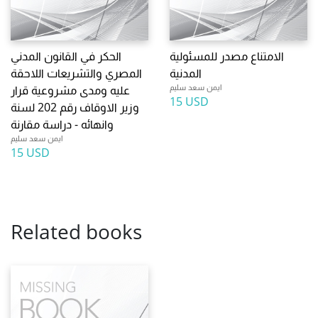
الامتناع مصدر للمسئولية
الحكر في القانون المدني
المدنية
المصري والتشريعات اللاحقة
ايمن سعد سليم
عليه ومدى مشروعية قرار
15 USD
وزير الاوقاف رقم 202 لسنة
وانهائه - دراسة مقارنة
ايمن سعد سليم
15 USD
Related books