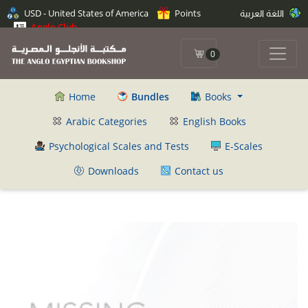
اللغة العربية
Points
USD - United States of America
Anglo Club
0
Home
Bundles
Books
Arabic Categories
English Books
Psychological Scales and Tests
E-Scales
Downloads
Contact us