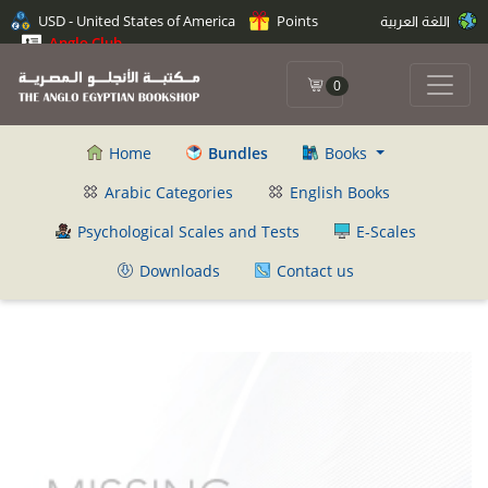
اللغة العربية
Points
USD - United States of America
Anglo Club
0
Home
Bundles
Books
Arabic Categories
English Books
Psychological Scales and Tests
E-Scales
Downloads
Contact us