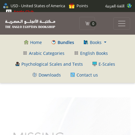
اللغة العربية
Points
USD - United States of America
Anglo Club
0
Home
Bundles
Books
Arabic Categories
English Books
Psychological Scales and Tests
E-Scales
Downloads
Contact us