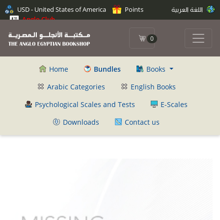
اللغة العربية
Points
USD - United States of America
Anglo Club
0
Home
Bundles
Books
Arabic Categories
English Books
Psychological Scales and Tests
E-Scales
Downloads
Contact us