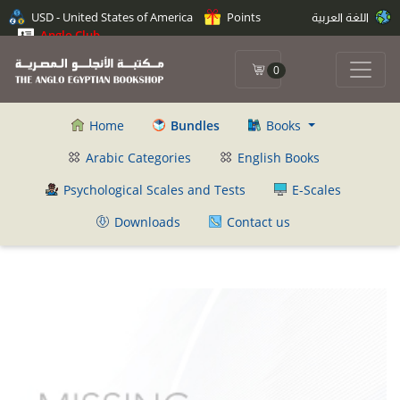
اللغة العربية
Points
USD - United States of America
Anglo Club
0
Home
Bundles
Books
Arabic Categories
English Books
Psychological Scales and Tests
E-Scales
Downloads
Contact us