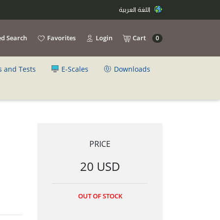
اللغة العربية
d Search
Favorites
Login
Cart
0
s and Tests
E-Scales
Downloads
PRICE
20 USD
OUT OF STOCK