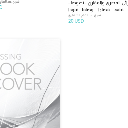
قدري عبد الفتا
ائي المصري والمقارن - نصوصا -
D
فقها - قضاءا - اوصافا - قيودا
قدري عبد الفتاح الشهاوي
20 USD