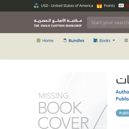
USD - United States of America
Points
An
Home
Bundles
Books
ات
Autho
Publi
Publi