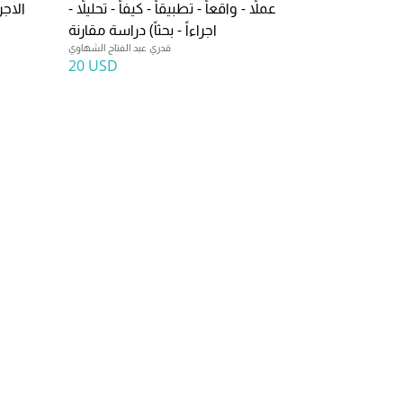
عملاً - واقعاً - تطبيقاً - كيفاً - تحليلاً -
الاجر
اجراءاً - بحثاً) دراسة مقارنة
قدري عبد الفتاح الشهاوي
20 USD