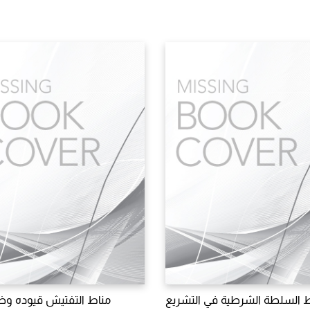
 السلطة الشرطية في التشريع
مناط التفتيش قيوده وض