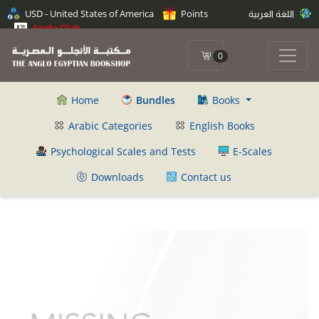
اللغة العربية
Points
USD - United States of America
Anglo Club
0
Home
Bundles
Books
Arabic Categories
English Books
Psychological Scales and Tests
E-Scales
Downloads
Contact us